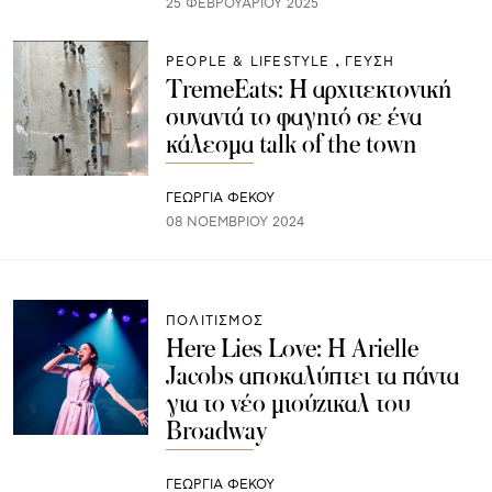
25 ΦΕΒΡΟΥΑΡΊΟΥ 2025
PEOPLE & LIFESTYLE
ΓΕΥΣΗ
TremeEats: H αρχιτεκτονική
συναντά το φαγητό σε ένα
κάλεσμα talk of the town
ΓΕΩΡΓΙΑ ΦΕΚΟΥ
08 ΝΟΕΜΒΡΊΟΥ 2024
ΠΟΛΙΤΙΣΜΟΣ
Here Lies Love: Η Arielle
Jacobs αποκαλύπτει τα πάντα
για το νέο μιούζικαλ του
Broadway
ΓΕΩΡΓΙΑ ΦΕΚΟΥ