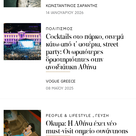
ΚΩΝΣΤΑΝΤΙΝΟΣ ΣΑΡΑΝΤΗΣ
14 ΙΑΝΟΥΑΡΊΟΥ 2026
ΠΟΛΙΤΙΣΜΟΣ
Cocktails στο πάρκο, σινεμά
κάτω από τ’ αστέρια, street
party: Οι ωραιότερες
δραστηριότητες στην
ανοιξιάτικη Αθήνα
VOGUE GREECE
08 ΜΑΪ́ΟΥ 2025
PEOPLE & LIFESTYLE
ΓΕΥΣΗ
Okupa: Η Αθήνα έχει νέο
must-visit σημείο συνάντησης