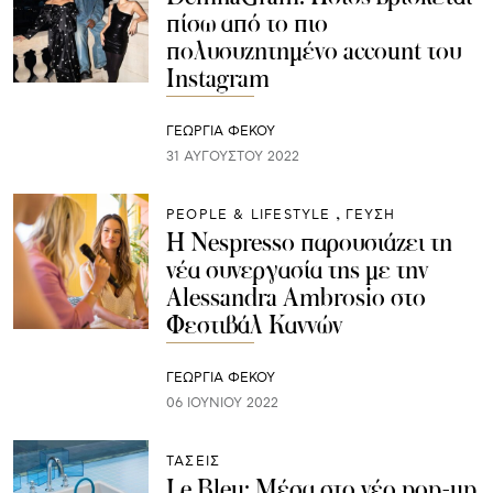
πίσω από το πιο
πολυσυζητημένο account του
Instagram
ΓΕΩΡΓΙΑ ΦΕΚΟΥ
31 ΑΥΓΟΎΣΤΟΥ 2022
PEOPLE & LIFESTYLE
ΓΕΥΣΗ
H Nespresso παρουσιάζει τη
νέα συνεργασία της με την
Alessandra Ambrosio στο
Φεστιβάλ Καννών
ΓΕΩΡΓΙΑ ΦΕΚΟΥ
06 ΙΟΥΝΊΟΥ 2022
ΤΑΣΕΙΣ
Le Bleu: Μέσα στο νέο pop-up