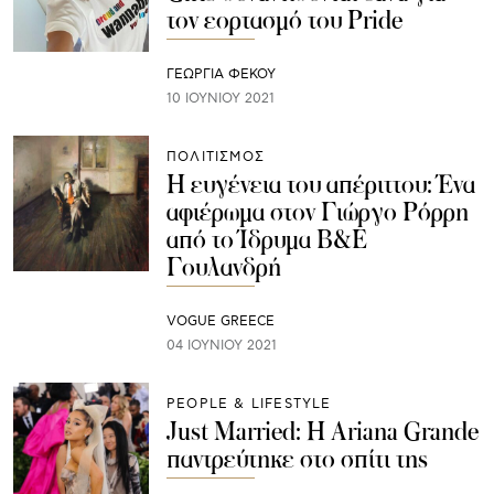
τον εορτασμό του Pride
ΓΕΩΡΓΙΑ ΦΕΚΟΥ
10 ΙΟΥΝΊΟΥ 2021
ΠΟΛΙΤΙΣΜΟΣ
Η ευγένεια του απέριττου: Ένα
αφιέρωμα στον Γιώργο Ρόρρη
από το Ίδρυμα Β&Ε
Γουλανδρή
VOGUE GREECE
04 ΙΟΥΝΊΟΥ 2021
PEOPLE & LIFESTYLE
Just Married: H Ariana Grande
παντρεύτηκε στο σπίτι της