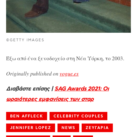
©GETTY IMAGES
Έξω από ένα ξενοδοχείο στη Νέα Υόρκη, το 2003.
Originally published on
vogue.es
Διαβάστε επίσης |
SAG Awards 2021: Οι
ωραιότερες εμφανίσεις των σταρ
BEN AFFLECK
CELEBRITY COUPLES
JENNIFER LOPEZ
NEWS
ΖΕΥΓΑΡΙΑ