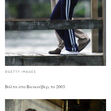
©GETTY IMAGES
Βόλτα στο Βανκούβερ, το 2003.