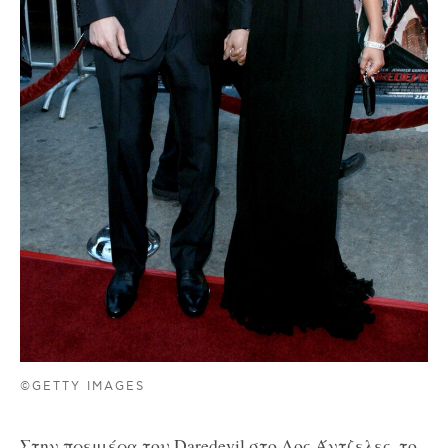
©GETTY IMAGES
Στην πρεμιέρα του Daredevil στο Λος Άντζελες, το