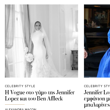
CELEBRITY STYLE
CELEBRITY ST
Η Vogue στο γάμο της Jennifer
Jennifer L
Lopez και του Ben Affleck
εμφάνιση με
μπαλαρίνες
ALEXANDRA MACON