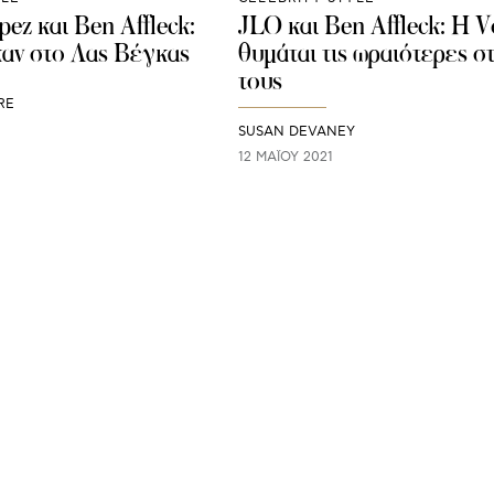
pez και Ben Affleck:
JLO και Ben Affleck: H 
αν στο Λας Βέγκας
θυμάται τις ωραιότερες σ
τους
RE
SUSAN DEVANEY
12 ΜΑΪ́ΟΥ 2021