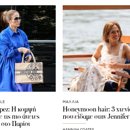
YLE
ΜΑΛΛΙΑ
opez: Η κομψή
Honeymoon hair: 3 χτεν
 τις πιο άνετες
που είδαμε στην Jennifer
 στο Παρίσι
HANNAH COATES