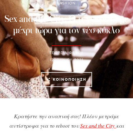
FASHION
Sex and the City: Ό,τι γνωρίζουμε
μέχρι τώρα για τον νέο κύκλο
ΓΕΩΡΓΙΑ ΦΕΚΟΥ
12 ΙΟΥΝΊΟΥ 2021
ΚΟΙΝΟΠΟΊΗΣΗ
Κρατήστε την αναπνοή σας! Πλέον μετράμε
αντίστροφα για το reboot του
Sex and the City
και