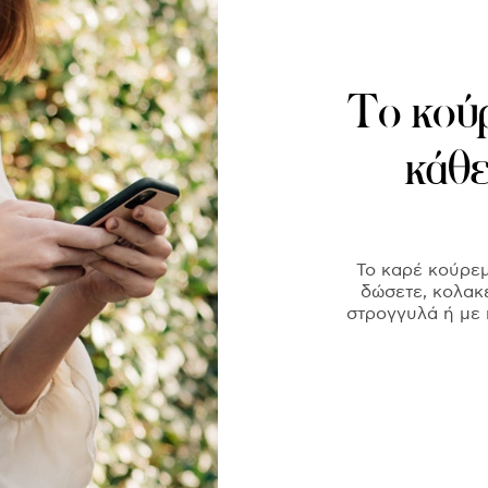
Το κούρ
κάθ
Το καρέ κούρεμ
δώσετε, κολακε
στρογγυλά ή με π