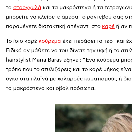
τα
στρογγυλά
και τα μακρόστενα ή τα τετραγωνισ
μπορείτε να κλείσετε άμεσα το ραντεβού σας στ
παραμένετε διστακτική απέναντι στο
καρέ
ή αν π
Το ίσιο καρέ
κούρεμα
έχει περάσει τα τεστ και έχ
Ειδικά αν μάθετε να του δίνετε την υφή ή το στυ
hairstylist Maria Baras εξηγεί: “Ένα κούρεμα μπο
τρόπο που το στυλιζάρεις και το καρέ μήκος είν
όγκο στα πλαϊνά με χαλαρούς κυματισμούς ή δια
τα μακρόστενα και οβάλ πρόσωπα.