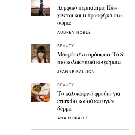
Λεμφικό περπάτημα: Πώς
γίνεται και τι προσφέρει στο
σώμα;
AUDREY NOBLE
BEAUTY
Μακρόστενο πρόσωπο: Τα 9
πιο κολακευτικά κουρέματα
JEANNE BALLION
BEAUTY
Το καλοκαιρινό φρούτο για
επίπεδη κοιλιά και υγιές
δέρμα
ANA MORALES