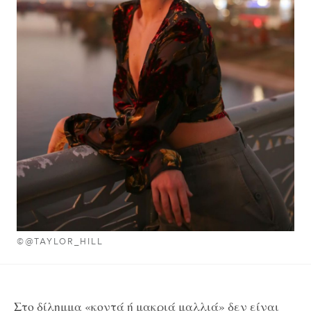
©@TAYLOR_HILL
Στο δίλημμα «κοντά ή μακριά μαλλιά» δεν είναι