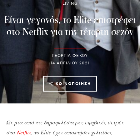
LIVING
Eίναι γεγονός, το Elite επιστρέφει
στο Netflix για την τέταρτη σεζόν
ΓΕΩΡΓΙΑ ΦΕΚΟΥ
14 ΑΠΡΙΛΊΟΥ 2021
ΚΟΙΝΟΠΟΊΗΣΗ
Ως μια από τις δημοφιλέστερες εφηβικές σειρές
στο
Netflix
, το Elite έχει αποκτήσει χιλιάδες