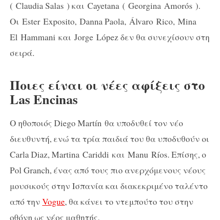
( Claudia Salas ) και
Cayetana
( Georgina
Amorós
).
Oι Ester
Exposito
, Danna Paola,
Álvaro
Rico, Mina
El
Hammani
και Jorge
López
δεν θα συνεχίσουν στη
σειρά.
Ποιες είναι οι νέες αφίξεις στο
Las Encinas
Ο ηθοποιός Diego
Martín
θα υποδυθεί τον νέο
διευθυντή, ενώ τα τρία παιδιά του θα υποδυθούν οι
Carla Diaz, Martina
Cariddi
και
Manu
Ríos.
Επίσης, ο
Pol Granch, ένας από τους πιο ανερχόμενους νέους
μουσικούς στην Ισπανία και διακεκριμένο ταλέντο
από την
Vogue
, θα κάνει το ντεμπούτο του στην
οθόνη ως νέος μαθητής.