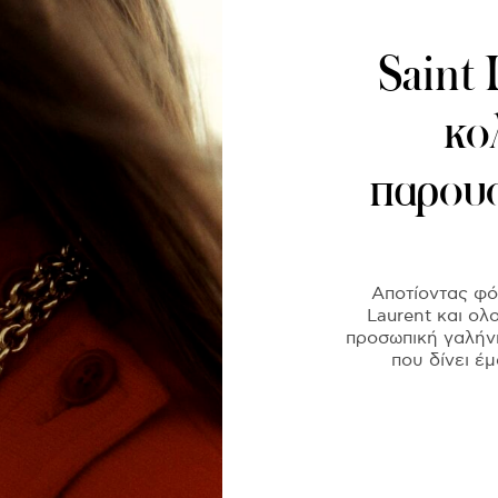
Saint 
κο
παρουσ
Αποτίοντας φόρ
Laurent και ολ
προσωπική γαλήνη
που δίνει έ