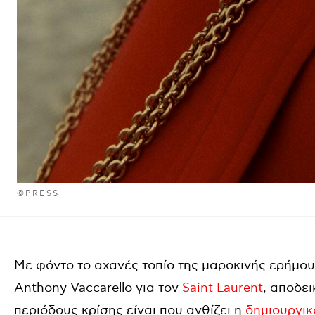
©PRESS
Με φόντο το αχανές τοπίο της μαροκινής ερήμου
Anthony Vaccarello για τον
Saint Laurent
, αποδε
περιόδους κρίσης είναι που ανθίζει η
δημιουργικ