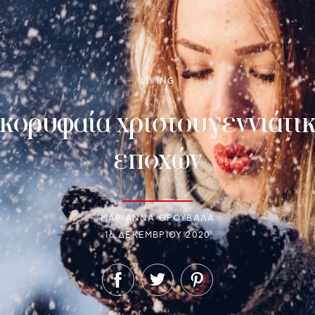
LIVING
α κορυφαία χριστουγεννιάτ
εποχών
ΜΑΡΙΑΝΝΑ ΘΡΟΥΒΑΛΑ
16 ΔΕΚΕΜΒΡΊΟΥ 2020