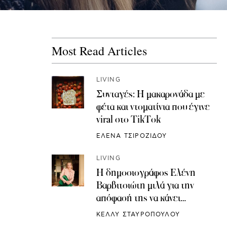
Most Read Articles
LIVING
Συνταγές: H μακαρονάδα με
φέτα και ντοματίνια που έγινε
viral στο TikTok
ΕΛΕΝΑ ΤΣΙΡΟΖΙΔΟΥ
LIVING
Η δημοσιογράφος Ελένη
Βαρβιτσιώτη μιλά για την
απόφασή της να κάνει
κρυοσυντήρηση ωαρίων
ΚΕΛΛΥ ΣΤΑΥΡΟΠΟΥΛΟΥ