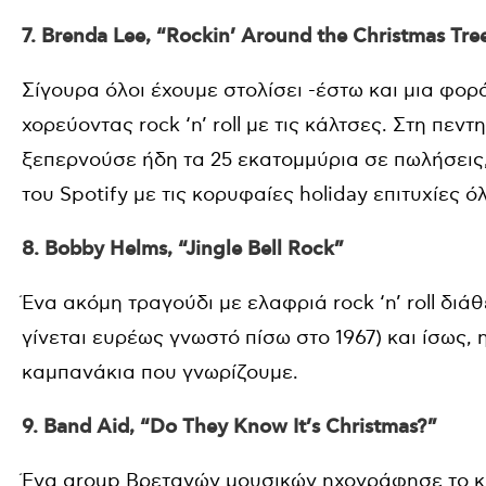
7. Brenda Lee, “Rockin’ Around the Christmas Tre
Σίγουρα όλοι έχουμε στολίσει -έστω και μια φορ
χορεύοντας rock ‘n’ roll με τις κάλτσες. Στη πεντ
ξεπερνούσε ήδη τα 25 εκατομμύρια σε πωλήσεις
του Spotify με τις κορυφαίες holiday επιτυχίες 
8. Bobby Helms, “Jingle Bell Rock”
Ένα ακόμη τραγούδι με ελαφριά rock ‘n’ roll διάθ
γίνεται ευρέως γνωστό πίσω στο 1967) και ίσως,
καμπανάκια που γνωρίζουμε.
9. Band Aid, “Do They Know It’s Christmas?”
Ένα group Βρετανών μουσικών ηχογράφησε το κ