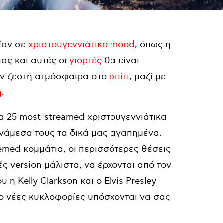
ίαν σε
χριστουγεννιάτικο mood
, όπως η
ας και αυτές οι
γιορτές
θα είναι
την ζεστή ατμόσφαιρα στο
σπίτι
, μαζί με
ή
.
 25 most-streamed χριστουγεννιάτικα
νάμεσα τους τα δικά μας αγαπημένα.
emed κομμάτια, οι περισσότερες θέσεις
ς version μάλιστα, να έρχονται από τον
η Kelly Clarkson και ο Elvis Presley
ιο νέες κυκλοφορίες υπόσχονται να σας