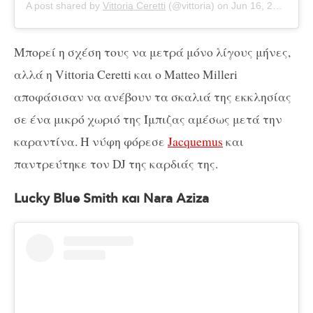
A post shared by
Vittoria Ceretti
(@vittoria) on
Jun 16, 2020 at 5:08am PDT
Μπορεί η σχέση τους να μετρά μόνο λίγους μήνες,
αλλά η Vittoria Ceretti και ο Matteo Milleri
αποφάσισαν να ανέβουν τα σκαλιά της εκκλησίας
σε ένα μικρό χωριό της Ίμπιζας αμέσως μετά την
καραντίνα. Η νύφη φόρεσε
Jacquemus
και
παντρεύτηκε τον DJ της καρδιάς της.
Lucky Blue Smith και Nara Aziza