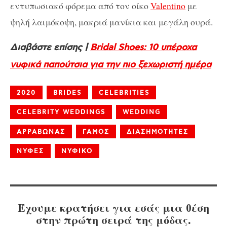
εντυπωσιακό φόρεμα από τον οίκο
Valentino
με
ψηλή λαιμόκοψη, μακριά μανίκια και μεγάλη ουρά.
Διαβάστε επίσης |
Bridal Shoes: 10 υπέροχα
νυφικά παπούτσια για την πιο ξεχωριστή ημέρα
2020
BRIDES
CELEBRITIES
CELEBRITY WEDDINGS
WEDDING
ΑΡΡΑΒΩΝΑΣ
ΓΑΜΟΣ
ΔΙΑΣΗΜΟΤΗΤΕΣ
ΝΥΦΕΣ
ΝΥΦΙΚΟ
Έχουμε κρατήσει για εσάς μια θέση
στην πρώτη σειρά της μόδας.