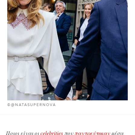
©@NATASUPERNOVA
Ποιοι είναι οι
celebrities
που
παντρεύτηκαν
μέσα