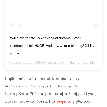
♥️wins every time . A weekend of dreams. Small
celebrations felt HUGE. And now what a birthday! X I love
you. ♥️
A post shared by
JBF
(@jessierbrownfindlay) on
Sep 14, 2020 at 5:51am PDT
Η ηθοποιός από τη σειρά Downton Abbey
παντρεύτηκε τον Ziggy Heath στα μέσα
Σεπτεμβρίου 2020 σε μια μικρή τελετή με λίγους
φίλους και οικογένεια. Για
νυφικό
, η ηθοποιός