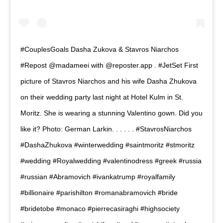
#CouplesGoals Dasha Zukova & Stavros Niarchos
#Repost @madameei with @reposter.app . #JetSet First
picture of Stavros Niarchos and his wife Dasha Zhukova
on their wedding party last night at Hotel Kulm in St.
Moritz. She is wearing a stunning Valentino gown. Did you
like it? Photo: German Larkin. . . . . . #StavrosNiarchos
#DashaZhukova #winterwedding #saintmoritz #stmoritz
#wedding #Royalwedding #valentinodress #greek #russia
#russian #Abramovich #ivankatrump #royalfamily
#billionaire #parishilton #romanabramovich #bride
#bridetobe #monaco #pierrecasiraghi #highsociety