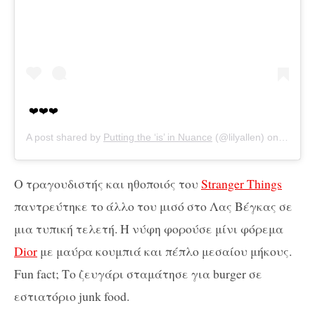
❤️❤️❤️
A post shared by
Putting the ‘is’ in Nuance
(@lilyallen) on
Sep 9,
Ο τραγουδιστής και ηθοποιός του
Stranger Things
παντρεύτηκε το άλλο του μισό στο Λας Βέγκας σε
μια τυπική τελετή. Η νύφη φορούσε μίνι φόρεμα
Dior
με μαύρα κουμπιά και πέπλο μεσαίου μήκους.
Fun fact; Το ζευγάρι σταμάτησε για burger σε
εστιατόριο junk food.