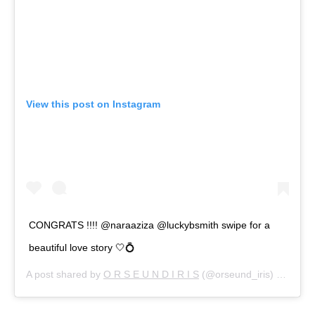
View this post on Instagram
CONGRATS !!!! @naraaziza @luckybsmith swipe for a
beautiful love story 🤍💍
A post shared by
O R S E U N D I R I S
(@orseund_iris) on
Feb 