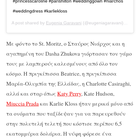
#princesscaroline #parishilton #weddinggown #niarchos
#weddingdress #karliekloss
A post shared by
Eugenia Garavani
(@eugeniagaravani) on
Jan 
Με φόντο το St. Moritz, ο Σταύρος Νιάρχος και η
αγαπημένη του Dasha Zhukova γιόρτασαν τον γάμο
τους με λαμπερούς καλεσμένους από όλο τον
κόσμο. Η πριγκίπισσα Beatrice, η πριγκίπισσα
Μαρία-Ολυμπία της Ελλάδας, η Charlotte Casiraghi,
αλλά και σταρ όπως
Katy Perry
, Kate Hudson,
Miuccia Prada
και Karlie Kloss ήταν μερικά μόνο από
τα ονόματα που ταξίδεψαν για να παρευρεθούν
στην πολυτελή τελετή που κόστισε περίπου 6,5
εκατομμύρια δολάρια. Η νύφη φόρεσε ένα