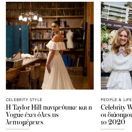
CELEBRITY STYLE
PEOPLE & LIF
Η Taylor Hill παντρεύτηκε και η
Celebrity W
Vogue έχει όλες τις
οι διάσημο
λεπτομέρειες
το 2020