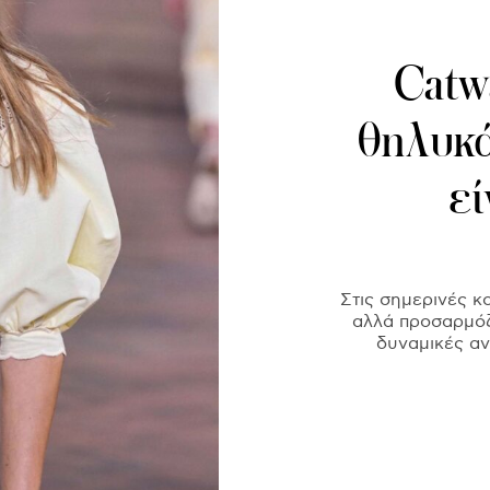
Catw
θηλυκά
εί
Στις σημερινές κ
αλλά προσαρμόζε
δυναμικές αν