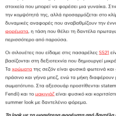
στοιχεία που μπορεί να φορέσει μια γυναίκα. Στι
την κομψότητά της, αλλά προσαρμόζεται στο κλί
δυναμικές αναφορές που αναβαθμίζουν την έννοι
φορέματα
, η τάση που θέλει τη δαντέλα πρωταγω
περισσότερο από παρούσα.
Οι σιλουέτες που είδαμε στις πασαρέλες
SS21
εί
βασίζονται στη δεξιοτεχνία που δημιουργεί μικ
Τα
χρώματα
της σεζόν είναι φυσικά φωτεινά και 
πράσινο και γήινα μπεζ, ενώ τα μήκη διαφέρουν
σωματότυπο. Στα αξεσουάρ προστίθενται statem
Fendi) και το
μακιγιάζ
είναι φυσικό και κοριτσίσ
summer look με δαντελένιο φόρεμα.
Τα look με τα ωραιότερα φορέματα από δαντέλα 