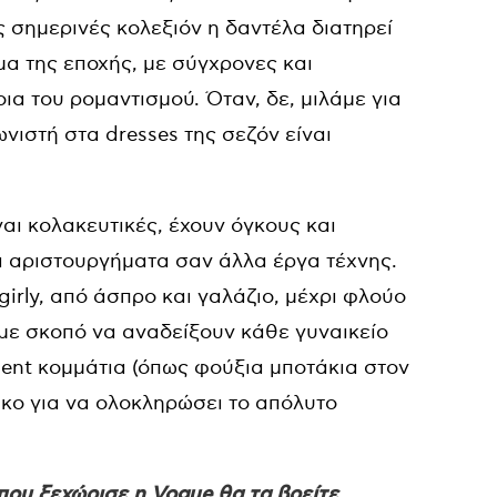
ς σημερινές κολεξιόν η δαντέλα διατηρεί
μα της εποχής, με σύγχρονες και
α του ρομαντισμού. Όταν, δε, μιλάμε για
νιστή στα dresses της σεζόν είναι
ναι κολακευτικές, έχουν όγκους και
ρά αριστουργήματα σαν άλλα έργα τέχνης.
girly, από άσπρο και γαλάζιο, μέχρι φλούο
 με σκοπό να αναδείξουν κάθε γυναικείο
ent κομμάτια (όπως φούξια μποτάκια στον
τικο για να ολοκληρώσει το απόλυτο
που ξεχώρισε η Vogue θα τα βρείτε