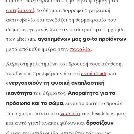
είμαστε πολύ προσεκτικές με την εφαρμογή του
αντηλιακού
, το δέρμα απορροφά την ηλιακή
ακτινοβολία και ανεβάζει τη θερμοκρασία του
σώματος, γεγονός που κάνει απαραίτητη τη χρήση
των after sun,
αγαπημένων μας go-tο προϊόντων
μετά από κάθε ημέρα στην
παραλία
.
Χάρη στη μελετημένη και δροσερή τους σύνθεση,
τα after sun προσφέρουν διαρκή
ενυδάτωση
και
ε
νεργοποιούν τη φυσική αναπλαστική
του δέρματος.
ικανότητα
Απαραίτητα για το
, είναι το σωτήριο προϊόν
πρόσωπο και το σώμα
που έχουμε πάντα στο
νεσεσέρ
των beach bags μας,
και αυτό γιατί ανακουφίζουν και
δροσίζουν
άμεσα την επιδερμίδα, επιτρέποντάς μας να