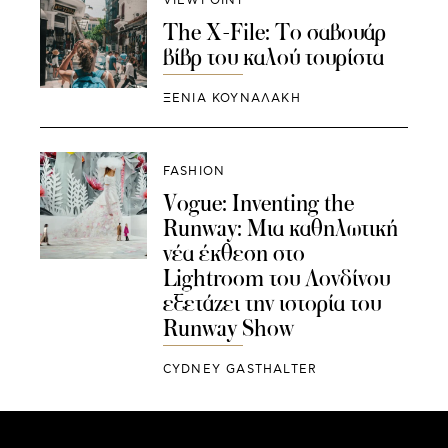
VIEWPOINT
The X-File: Το σαβουάρ
βίβρ του καλού τουρίστα
ΞΕΝΙΑ ΚΟΥΝΑΛΑΚΗ
FASHION
Vogue: Inventing the
Runway: Μια καθηλωτική
νέα έκθεση στο
Lightroom του Λονδίνου
εξετάζει την ιστορία του
Runway Show
CYDNEY GASTHALTER