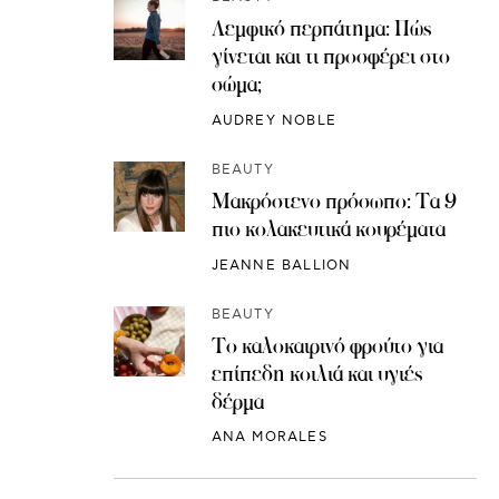
Λεμφικό περπάτημα: Πώς
γίνεται και τι προσφέρει στο
σώμα;
AUDREY NOBLE
BEAUTY
Μακρόστενο πρόσωπο: Τα 9
πιο κολακευτικά κουρέματα
JEANNE BALLION
BEAUTY
Το καλοκαιρινό φρούτο για
επίπεδη κοιλιά και υγιές
δέρμα
ANA MORALES