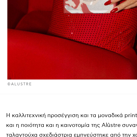
©ALUSTRE
Η καλλιτεχνική προσέγγιση και τα μοναδικά
prin
και η ποιότητα και η καινοτομία της
Al
û
stre
συναν
ταλαντούχα σχεδιάστρια εμπνεύστηκε από την χα