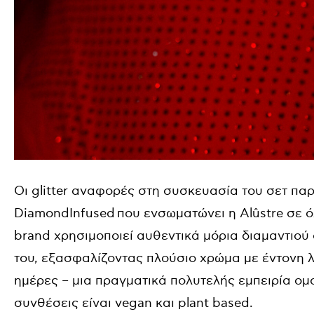
Οι
glitter
αναφορές στη συσκευασία του σετ παρ
DiamondInfused
που ενσωματώνει η
Al
û
stre
σε ό
brand
χρησιμοποιεί αυθεντικά μόρια διαμαντιού
του, εξασφαλίζοντας πλούσιο χρώμα με έντονη λ
ημέρες – μια πραγματικά πολυτελής εμπειρία ομο
συνθέσεις είναι
vegan
και
plant
based
.