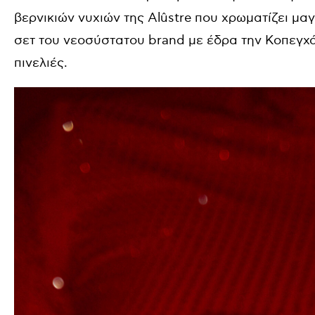
βερνικιών νυχιών της
Al
û
stre
που χρωματίζει μαγ
σετ του νεοσύστατου
brand
με έδρα την Κοπεγχ
πινελιές.