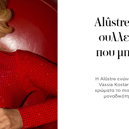
Alûstre
συλλεκ
που μπ
H Alûstre ενών
Vassia Kosta
χρώματα τo mo
μοναδικότη