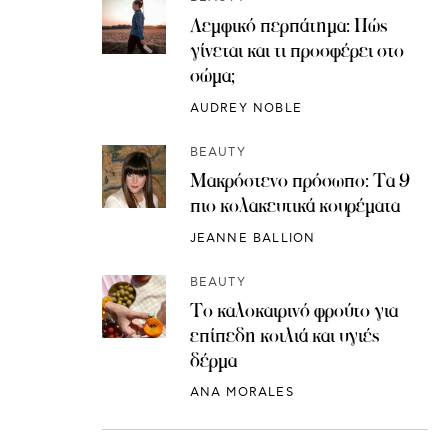
Λεμφικό περπάτημα: Πώς
γίνεται και τι προσφέρει στο
σώμα;
AUDREY NOBLE
BEAUTY
Μακρόστενο πρόσωπο: Τα 9
πιο κολακευτικά κουρέματα
JEANNE BALLION
BEAUTY
Το καλοκαιρινό φρούτο για
επίπεδη κοιλιά και υγιές
δέρμα
ANA MORALES