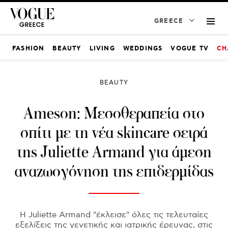
GREECE
FASHION
BEAUTY
LIVING
WEDDINGS
VOGUE TV
CH
BEAUTY
Ameson: Μεσοθεραπεία στο
σπίτι με τη νέα skincare σειρά
της Juliette Armand για άμεση
αναζωογόνηση της επιδερμίδας
Η Juliette Armand "έκλεισε" όλες τις τελευταίες
εξελίξεις της γενετικής και ιατρικής έρευνας, στις