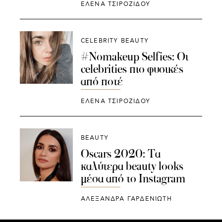
ΈΛΕΝΑ ΤΣΙΡΟΖΊΔΟΥ
CELEBRITY BEAUTY
#Νomakeup Selfies: Οι
celebrities πιο φυσικές
από ποτέ
ΈΛΕΝΑ ΤΣΙΡΟΖΊΔΟΥ
BEAUTY
Oscars 2020: Τα
καλύτερα beauty looks
μέσα από το Instagram
ΑΛΕΞΑΝΔΡΑ ΓΑΡΔΕΝΙΩΤΗ