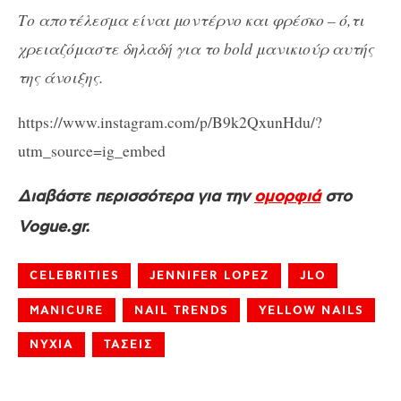
Το αποτέλεσμα είναι μοντέρνο και φρέσκο – ό,τι
χρειαζόμαστε δηλαδή για το bold μανικιούρ αυτής
της άνοιξης.
https://www.instagram.com/p/B9k2QxunHdu/?
utm_source=ig_embed
Διαβάστε περισσότερα για την
ομορφιά
στο
Vogue.gr.
CELEBRITIES
JENNIFER LOPEZ
JLO
MANICURE
NAIL TRENDS
YELLOW NAILS
ΝΥΧΙΑ
ΤΑΣΕΙΣ