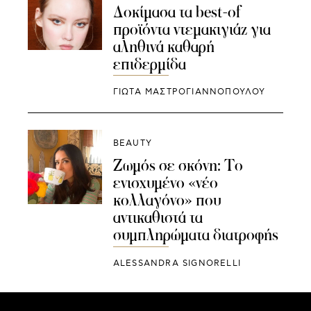
Δοκίμασα τα best-of
προϊόντα ντεμακιγιάζ για
αληθινά καθαρή
επιδερμίδα
ΓΙΩΤΑ ΜΑΣΤΡΟΓΙΑΝΝΟΠΟΥΛΟΥ
BEAUTY
Ζωμός σε σκόνη: Το
ενισχυμένο «νέο
κολλαγόνο» που
αντικαθιστά τα
συμπληρώματα διατροφής
ALESSANDRA SIGNORELLI