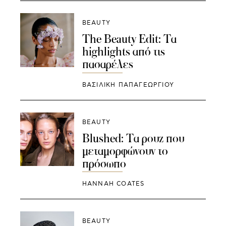
BEAUTY
The Beauty Edit: Τα
highlights από τις
πασαρέλες
ΒΑΣΙΛΙΚΗ ΠΑΠΑΓΕΩΡΓΙΟΥ
BEAUTY
Blushed: Τα ρουζ που
μεταμορφώνουν το
πρόσωπο
HANNAH COATES
BEAUTY