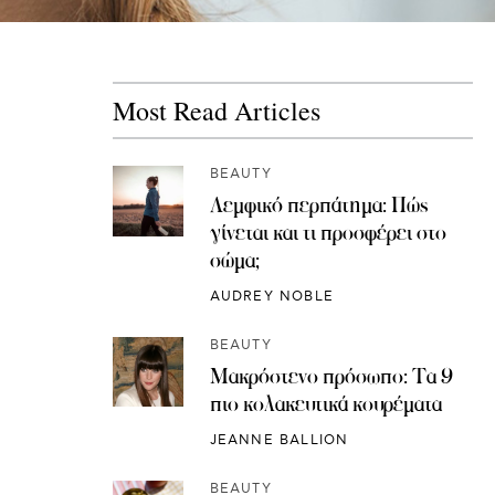
Most Read Articles
BEAUTY
Λεμφικό περπάτημα: Πώς
γίνεται και τι προσφέρει στο
σώμα;
AUDREY NOBLE
BEAUTY
Μακρόστενο πρόσωπο: Τα 9
πιο κολακευτικά κουρέματα
JEANNE BALLION
BEAUTY