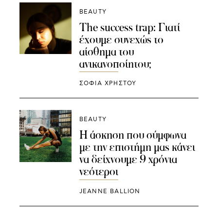
BEAUTY
The success trap: Γιατί
έχουμε συνεχώς το
αίσθημα του
ανικανοποίητου;
ΣΟΦΙΑ ΧΡΗΣΤΟΥ
BEAUTY
Η άσκηση που σύμφωνα
με την επιστήμη μας κάνει
να δείχνουμε 9 χρόνια
νεότεροι
JEANNE BALLION