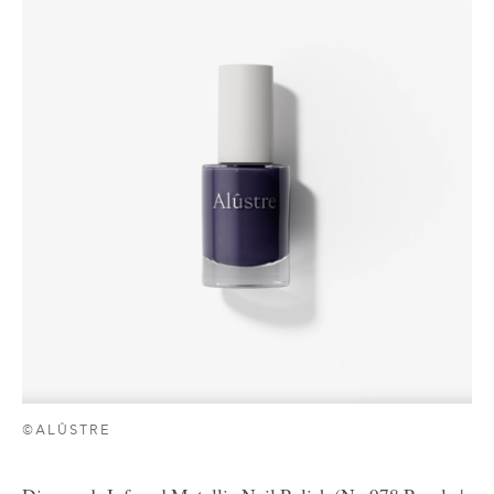
©ALÛSTRE