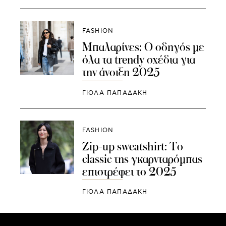
FASHION
Μπαλαρίνες: Ο οδηγός με
όλα τα trendy σχέδια για
την άνοιξη 2025
ΓΙΌΛΑ ΠΑΠΑΔΆΚΗ
FASHION
Zip-up sweatshirt: Το
classic της γκαρνταρόμπας
επιστρέφει το 2025
ΓΙΌΛΑ ΠΑΠΑΔΆΚΗ