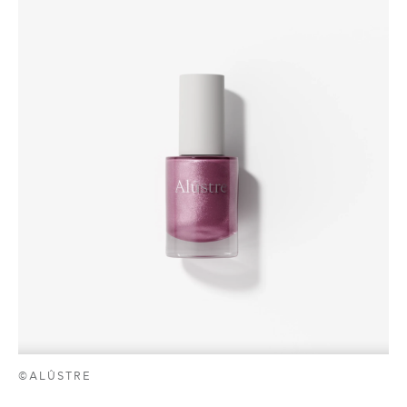
©ALÛSTRE