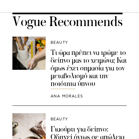
Vogue Recommends
BEAUTY
Τι ώρα πρέπει να τρώμε το
δείπνο μας το χειμώνα; Και
όμως έχει σημασία για τον
μεταβολισμό και την
ποιότητα ύπνου
ANA MORALES
BEAUTY
Γιαούρτι για δείπνο:
Οδηγεί όντως σε απώλεια