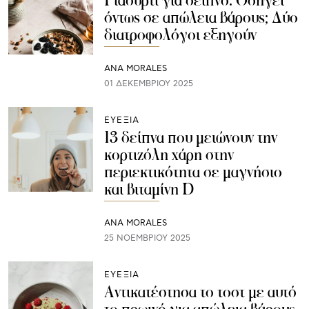
Γιαούρτι για δείπνο: Οδηγεί
όντως σε απώλεια βάρους; Δύο
διατροφολόγοι εξηγούν
ANA MORALES
01 ΔΕΚΕΜΒΡΊΟΥ 2025
ΕΥΕΞΙΑ
13 δείπνα που μειώνουν την
κορτιζόλη χάρη στην
περιεκτικότητα σε μαγνήσιο
και βιταμίνη D
ANA MORALES
25 ΝΟΕΜΒΡΊΟΥ 2025
ΕΥΕΞΙΑ
Αντικατέστησα το τοστ με αυτό