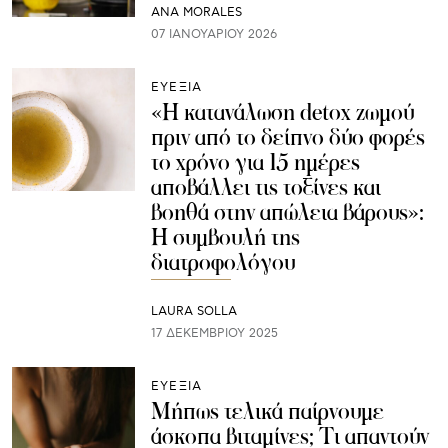
ANA MORALES
07 ΙΑΝΟΥΑΡΊΟΥ 2026
ΕΥΕΞΙΑ
«Η κατανάλωση detox ζωμού
πριν από το δείπνο δύο φορές
το χρόνο για 15 ημέρες
αποβάλλει τις τοξίνες και
βοηθά στην απώλεια βάρους»:
Η συμβουλή της
διατροφολόγου
LAURA SOLLA
17 ΔΕΚΕΜΒΡΊΟΥ 2025
ΕΥΕΞΙΑ
Μήπως τελικά παίρνουμε
άσκοπα βιταμίνες; Τι απαντούν