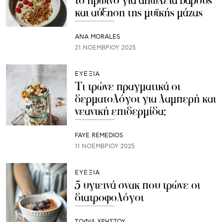
το πρωινό για απώλεια βάρους
και αύξηση της μυϊκής μάζας
ANA MORALES
21 ΝΟΕΜΒΡΊΟΥ 2025
ΕΥΕΞΙΑ
Τι τρώνε πραγματικά οι
δερματολόγοι για λαμπερή και
νεανική επιδερμίδα;
FAYE REMEDIOS
11 ΝΟΕΜΒΡΊΟΥ 2025
ΕΥΕΞΙΑ
5 υγιεινά σνακ που τρώνε οι
διατροφολόγοι
ΣΟΦΙΑ ΧΡΗΣΤΟΥ