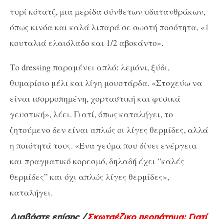
τυρί κότατζ, μια μερίδα σύνθετων υδατανθράκων,
όπως κινόα και καλά λιπαρά σε σωστή ποσότητα, «1
κουταλιά ελαιόλαδο και 1/2 αβοκάντο».
Το dressing παραμένει απλό: λεμόνι, ξύδι,
θυμαρίσιο μέλι και λίγη μουστάρδα. «Στοχεύω να
είναι ισορροπημένη, χορταστική και φυσικά
γευστική», λέει. Γιατί, όπως καταλήγει, το
ζητούμενο δεν είναι απλώς οι λίγες θερμίδες, αλλά
η ποιότητά τους. «Ένα γεύμα που δίνει ενέργεια
και πραγματικό κορεσμό, δηλαδή έχει “καλές
θερμίδες” και όχι απλώς λίγες θερμίδες»,
καταλήγει.
Διαβάστε επίσης /
Σκωτσέζικο περπάτημα: Γιατί