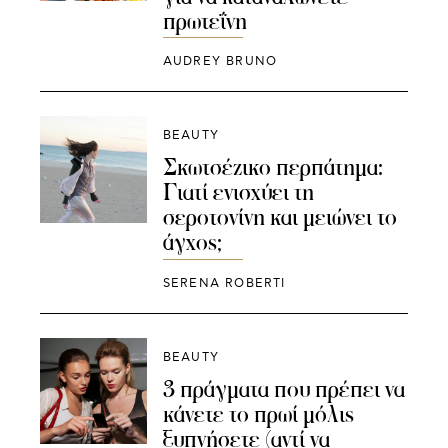
πρωτεΐνη
AUDREY BRUNO
BEAUTY
Σκωτσέζικο περπάτημα:
Γιατί ενισχύει τη
σεροτονίνη και μειώνει το
άγχος;
SERENA ROBERTI
BEAUTY
3 πράγματα που πρέπει να
κάνετε το πρωί μόλις
ξυπνήσετε (αντί να