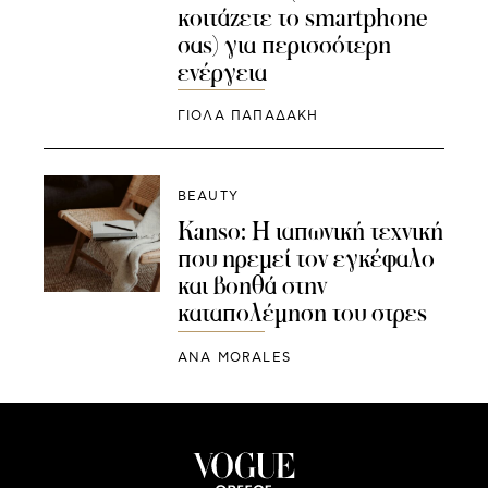
κοιτάζετε το smartphone
σας) για περισσότερη
ενέργεια
ΓΙΌΛΑ ΠΑΠΑΔΆΚΗ
BEAUTY
Kanso: Η ιαπωνική τεχνική
που ηρεμεί τον εγκέφαλο
και βοηθά στην
καταπολέμηση του στρες
ANA MORALES