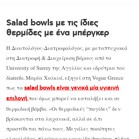
Salad bowls με τις ίδιες
θερμίδες με ένα μπέργκερ
H Διαιτολόγος-Διατροφολόγος, με μεταπτυχιακό
στη Διατροφή & Διαχείριση βάρους από το
University of Surrey της Αγγλίας και ιδρύτρια του
δiatrefo, Μαρία Χαλκιά, εξηγεί στη Vogue Greece
πως τα
salad bowls είναι γενικά μία υγιεινή
που όμως μπορεί να καταλήξει και σε
επιλογή
θερμιδική βόμβα. «Οι θερμιδικές “παγίδες” δεν
βρίσκονται στα λαχανικά, αλλά σε ό,τι
προστίθεται πάνω τους. Μεγάλες ποσότητες
ελαιολάδου, πλούσια και κρεμώδη dressings, πλήρη