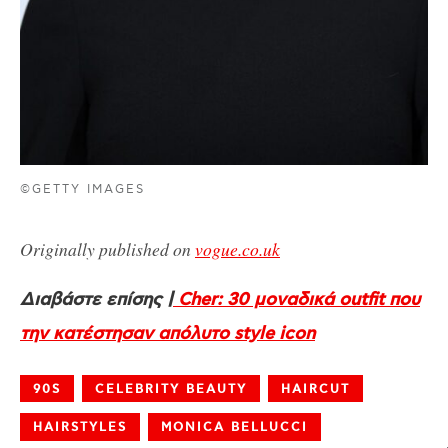
©GETTY IMAGES
Originally published on
vogue.co.uk
Διαβάστε επίσης |
Cher: 30 μοναδικά outfit που
την κατέστησαν απόλυτο style icon
90S
CELEBRITY BEAUTY
HAIRCUT
HAIRSTYLES
MONICA BELLUCCI