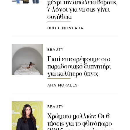
μέχρι την απώλεια βάρους,
7 λόγοι για να σας γίνει
συνήθεια
DULCE MONCADA
BEAUTY
Γιατί επιστρέφουμε στο
παραδοσιακό ξυπνητήρι
για καλύτερο ύπνο;
ANA MORALES
BEAUTY
Χρώματα μαλλιών: Οι 6
τάσεις για το φθινόπωρο