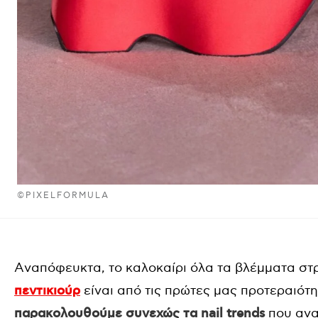
©PIXELFORMULA
Aναπόφευκτα, το καλοκαίρι όλα τα βλέμματα στ
πεντικιούρ
είναι από τις πρώτες μας προτεραιότη
παρακολουθούμε συνεχώς τα nail trends
που ανα