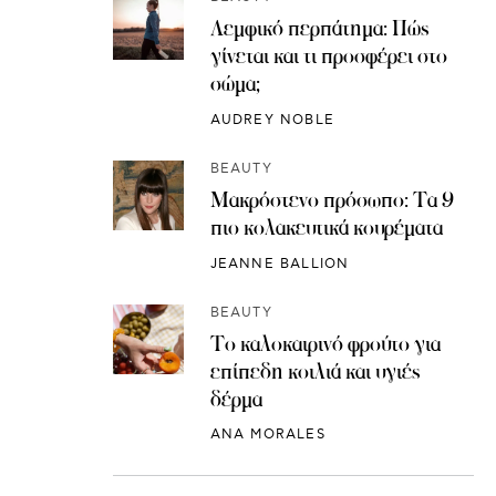
Λεμφικό περπάτημα: Πώς
γίνεται και τι προσφέρει στο
σώμα;
AUDREY NOBLE
BEAUTY
Μακρόστενο πρόσωπο: Τα 9
πιο κολακευτικά κουρέματα
JEANNE BALLION
BEAUTY
Το καλοκαιρινό φρούτο για
επίπεδη κοιλιά και υγιές
δέρμα
ANA MORALES