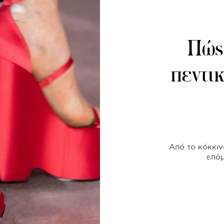
Πώς
πεντικ
Aπό το κόκκινο
επόμ