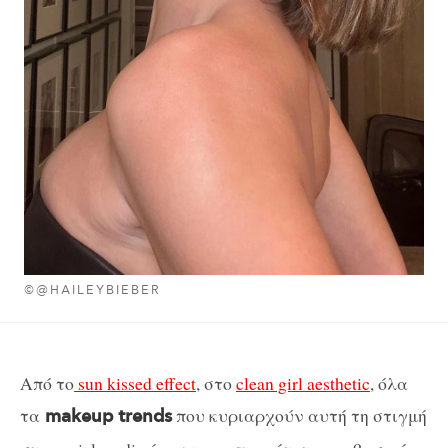
©@HAILEYBIEBER
Από το
sun kissed effect
, στο
clean girl aesthetic
, όλα
τα
που κυριαρχούν αυτή τη στιγμή
makeup trends