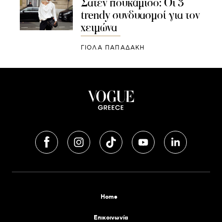
Σατέν πουκάμισο: Οι 3
trendy συνδυασμοί για τον
χειμώνα
ΓΙΌΛΑ ΠΑΠΑΔΆΚΗ
Home
Επικοινωνία