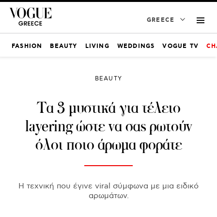
GREECE
FASHION
BEAUTY
LIVING
WEDDINGS
VOGUE TV
CH
BEAUTY
Τα 3 μυστικά για τέλειο
layering ώστε να σας ρωτούν
όλοι ποιο άρωμα φοράτε
Η τεχνική που έγινε viral σύμφωνα με μια ειδικό
αρωμάτων.