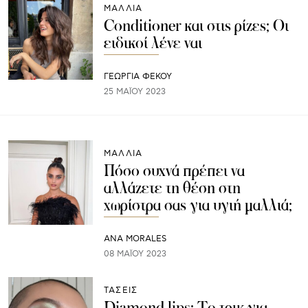
ΜΑΛΛΙΑ
Conditioner και στις ρίζες; Οι
ειδικοί λένε ναι
ΓΕΩΡΓΙΑ ΦΕΚΟΥ
25 ΜΑΪ́ΟΥ 2023
ΜΑΛΛΙΑ
Πόσο συχνά πρέπει να
αλλάζετε τη θέση στη
χωρίστρα σας για υγιή μαλλιά;
ANA MORALES
08 ΜΑΪ́ΟΥ 2023
ΤΑΣΕΙΣ
Diamond lips: Το τρικ για