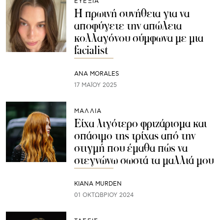
ΕΥΕΞΙΑ
Η πρωινή συνήθεια για να
αποφύγετε την απώλεια
κολλαγόνου σύμφωνα με μια
facialist
ANA MORALES
17 ΜΑΪ́ΟΥ 2025
ΜΑΛΛΙΑ
Είχα λιγότερο φριζάρισμα και
σπάσιμο της τρίχας από την
στιγμή που έμαθα πώς να
στεγνώνω σωστά τα μαλλιά μου
KIANA MURDEN
01 ΟΚΤΩΒΡΊΟΥ 2024