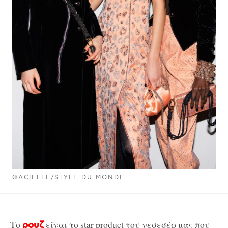
©ACIELLE/STYLE DU MONDE
Το
είναι το star product του νεσεσέρ μας που
ρουζ