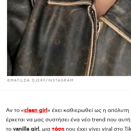
©MATILDA DJERF/INSTAGRAM
Αν το «
clean girl
» έχει καθιερωθεί ως η απόλυτη
έρχεται να μας συστήσει ένα νέο trend που αυτή 
το
vanilla girl
, μια
τάση
που έχει γίνει viral στο T