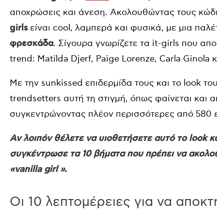
αποχρώσεις και άνεση. Ακολουθώντας τους κώδι
girls
είναι cool, λαμπερά και φυσικά, με μια πα
φρεσκάδα
. Σίγουρα γνωρίζετε τα it-girls που 
trend: Matilda Djerf, Paige Lorenze, Carla Ginola 
Με την sunkissed επιδερμίδα τους και το look το
trendsetters αυτή τη στιγμή, όπως φαίνεται και α
συγκεντρώνοντας πλέον περισσότερες από 580 
Αν λοιπόν θέλετε να υιοθετήσετε αυτό το look κα
συγκέντρωσε τα 10 βήματα που πρέπει να ακολουθ
«vanilla girl ».
Οι 10 λεπτομέρειες για να αποκτήσ