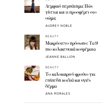
Λεμφικό περπάτημα: Πώς
γίνεται και τι προσφέρει στο
σώμα;
AUDREY NOBLE
BEAUTY
Μακρόστενο πρόσωπο: Τα 9
πιο κολακευτικά κουρέματα
JEANNE BALLION
BEAUTY
Το καλοκαιρινό φρούτο για
επίπεδη κοιλιά και υγιές
δέρμα
ANA MORALES