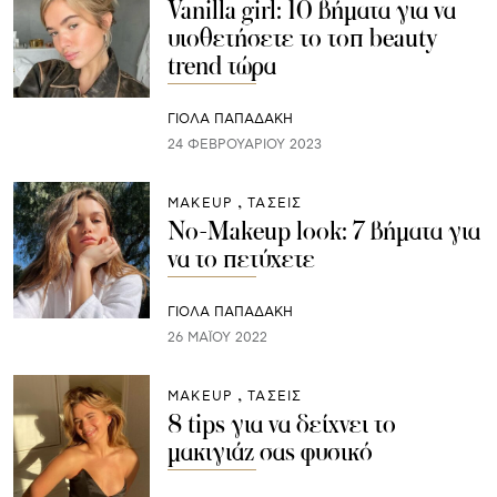
Vanilla girl: 10 βήματα για να
υιοθετήσετε το τοπ beauty
trend τώρα
ΓΙΌΛΑ ΠΑΠΑΔΆΚΗ
24 ΦΕΒΡΟΥΑΡΊΟΥ 2023
ΜAKEUP
ΤΑΣΕΙΣ
No-Makeup look: 7 βήματα για
να το πετύχετε
ΓΙΌΛΑ ΠΑΠΑΔΆΚΗ
26 ΜΑΪ́ΟΥ 2022
ΜAKEUP
ΤΑΣΕΙΣ
8 tips για να δείχνει το
μακιγιάζ σας φυσικό