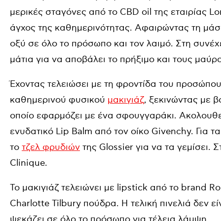
μερικές σταγόνες από το CBD oil της εταιρίας L
άγχος της καθημερινότητας. Αφαιρώντας τη μάσ
οξύ σε όλο το πρόσωπο και τον λαιμό. Στη συνέχ
μάτια για να αποβάλει το πρήξιμο και τους μαύρ
Έχοντας τελειώσει με τη φροντίδα του προσώπου
καθημερινού φυσικού
μακιγιάζ
, ξεκινώντας με β
οποίο εφαρμόζει με ένα
σφουγγαράκι
. Ακολουθε
ενυδατικό Lip Balm από τον οίκο Givenchy. Για τ
το
τζελ φρυδιών
της Glossier για να τα γεμίσει.
Clinique.
Το μακιγιάζ τελειώνει με lipstick από το brand R
Charlotte Tilbury πούδρα. Η τελική πινελιά δεν εί
ψεκάζει σε όλο το πρόσωπο για τέλεια λάμψη.