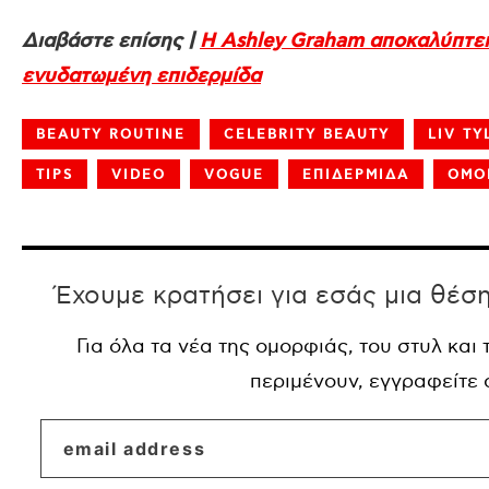
Διαβάστε επίσης |
Η Ashley Graham αποκαλύπτει 
ενυδατωμένη επιδερμίδα
BEAUTY ROUTINE
CELEBRITY BEAUTY
LIV TY
TIPS
VIDEO
VOGUE
ΕΠΙΔΕΡΜΙΔΑ
ΟΜΟ
Έχουμε κρατήσει για εσάς μια θέσ
Για όλα τα νέα της ομορφιάς, του στυλ και
περιμένουν, εγγραφείτε