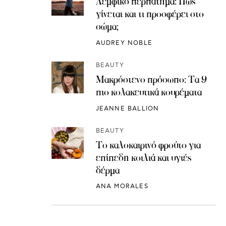
Λεμφικό περπάτημα: Πώς
γίνεται και τι προσφέρει στο
σώμα;
AUDREY NOBLE
BEAUTY
Μακρόστενο πρόσωπο: Τα 9
πιο κολακευτικά κουρέματα
JEANNE BALLION
BEAUTY
Το καλοκαιρινό φρούτο για
επίπεδη κοιλιά και υγιές
δέρμα
ANA MORALES