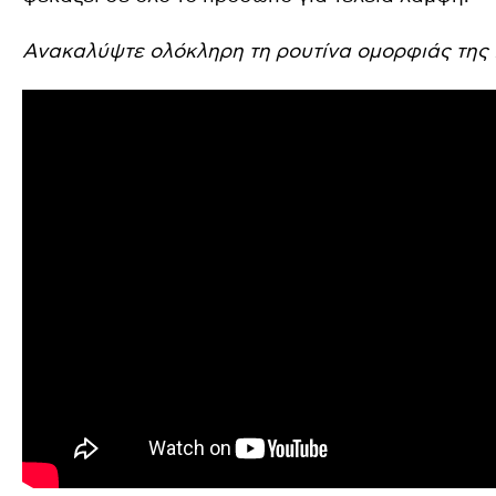
Ανακαλύψτε ολόκληρη τη ρουτίνα ομορφιάς της Li