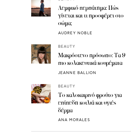
Λεμφικό περπάτημα: Πώς
γίνεται και τι προσφέρει στο
σώμα;
AUDREY NOBLE
BEAUTY
Μακρόστενο πρόσωπο: Τα 9
πιο κολακευτικά κουρέματα
JEANNE BALLION
BEAUTY
Το καλοκαιρινό φρούτο για
επίπεδη κοιλιά και υγιές
δέρμα
ANA MORALES