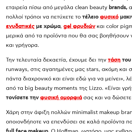
εταιρεία πίσω από μεγάλα clean beauty
brands,
α
πολλοί τρόποι να πετύχετε το
τέλειο
φυσικό
μακι
ενυδατικές
με χρώμα
,
gel φρυδιών
και color pig
μερικά από τα προϊόντα που θα σας βοηθήσουν
και γρήγορα.
Την τελευταία δεκαετία, έχουμε δει την
τάση
του
runways, στις αγαπημένες μας stars, ακόμη και σ
πάντα διαχρονικό και είναι εδώ για να μείνει», λ
από τα big beauty moments της Lizzo. «Είναι γρ
τονίσετε την
φυσική ομορφιά
σας και να δώσετε
Χάρη στην άφιξη πολλών minimalist makeup brand
οποιονδήποτε να επενδύσει σε καλά προϊόντα π
full
face
makeup
. Ο Hoffman, ωστόσο, μας ενθαρ