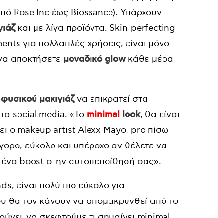
πό Rose Inc έως Biossance). Υπάρχουν
γιάζ
και με λίγα προϊόντα. Skin-perfecting
ments για πολλαπλές χρήσεις, είναι μόνο
 να αποκτήσετε
μοναδικό glow
κάθε μέρα
φυσικού μακιγιάζ
να επικρατεί στα
τα social media. «Το
minimal
look
, θα είναι
έει ο makeup artist Alexx Mayo, pro πίσω
ήγορο, εύκολο και υπέροχο αν θέλετε να
 ένα boost στην αυτοπεποίθησή σας».
s, είναι πολύ πιο εύκολο για
ου θα τον κάνουν να απομακρυνθεί από το
ρύνει να σκεφτούμε τι σημαίνει minimal