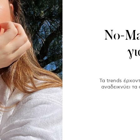
No-Mak
γι
Τα trends έρχοντ
αναδεικνύει τα 