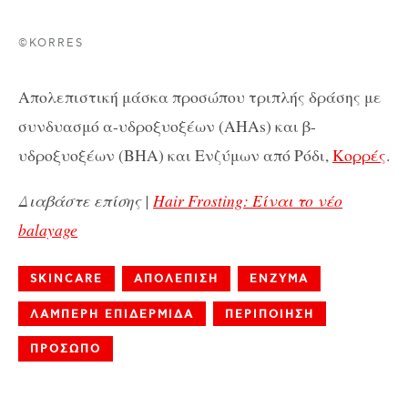
©KORRES
Απολεπιστική μάσκα προσώπου τριπλής δράσης με
συνδυασμό α-υδροξυοξέων (
AHAs
) και β-
υδροξυοξέων (
BHA
) και Ενζύμων από Ρόδι,
Κορρές
.
Διαβάστε επίσης |
Hair Frosting: Είναι το νέο
balayage
SKINCARE
ΑΠΟΛΕΠΙΣΗ
ΕΝΖΥΜΑ
ΛΑΜΠΕΡΗ ΕΠΙΔΕΡΜΙΔΑ
ΠΕΡΙΠΟΙΗΣΗ
ΠΡΟΣΩΠΟ