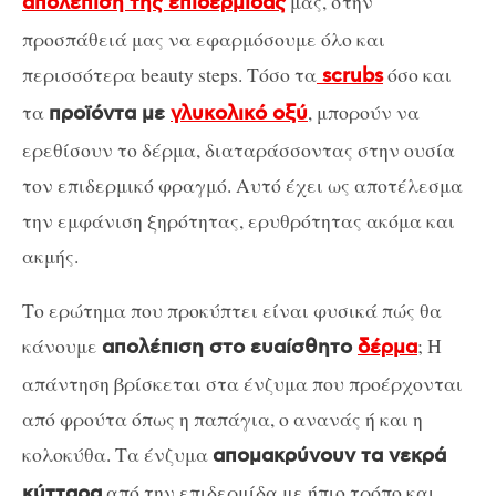
μας, στην
απολέπιση της επιδερμίδας
προσπάθειά μας να εφαρμόσουμε όλο και
περισσότερα beauty steps. Τόσο τα
όσο και
scrubs
τα
, μπορούν να
προϊόντα με
γλυκολικό οξύ
ερεθίσουν το δέρμα, διαταράσσοντας στην ουσία
τον επιδερμικό φραγμό. Αυτό έχει ως αποτέλεσμα
την εμφάνιση ξηρότητας, ερυθρότητας ακόμα και
ακμής.
Το ερώτημα που προκύπτει είναι φυσικά πώς θα
κάνουμε
; Η
απολέπιση στο ευαίσθητο
δέρμα
απάντηση βρίσκεται στα ένζυμα που προέρχονται
από φρούτα όπως η παπάγια, ο ανανάς ή και η
κολοκύθα. Τα ένζυμα
απομακρύνουν τα νεκρά
από την επιδερμίδα με ήπιο τρόπο και
κύτταρα