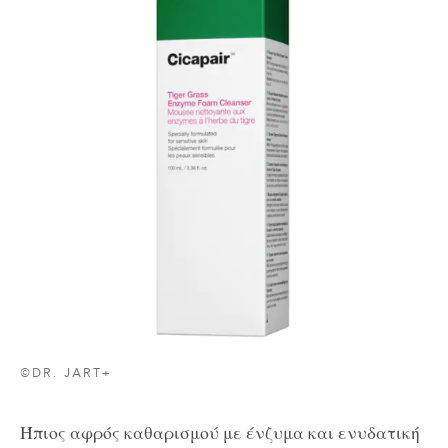
©DR. JART+
Ήπιος
αφρός
καθαρισμού
με
ένζυμα
και
ενυδατική