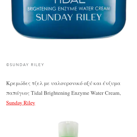
©SUNDAY RILEY
Κρεμώδες
τζελ
με
υαλουρονικό
οξύ
και
ένζυμα
παπάγιας
Tidal Brightening Enzyme Water Cream,
Sunday Riley