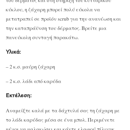
του δέρματος και στη στήριξη του κυτταρικού
κύκλου, η ζάχαρη μπορεί πολύ εύκολα να
μετατραπεί σε προϊόν scrub για την ανανέωση και
την καταπράϋνση του δέρματος. Βρείτε μια
πανεύκολη συνταγή παρακάτω.
Υλικά:
– 2 κ.σ. μαύρη ζάχαρη
– 2 κ.σ. λάδι από καρύδα
Εκτέλεση:
Αναμείξτε καλά με τα δάχτυλά σας τη ζάχαρη με
το λάδι καρύδας μέσα σε ένα μπολ. Περιμένετε
μέχρι να μαλακώσει και κάντε ελαφρύ πίλινγκ