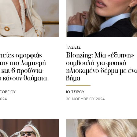
ΤΑΣΕΙΣ
πείες ομορφιάς
Blonzing: Μία «έξυπνη»
 την πιο λαμπερή
συμβουλή για φυσικό
 και 6 προϊόντα-
ηλιοκαμένο δέρμα με έν
υ κάνουν θαύματα
βήμα
ΕΩΡΓΙΟΥ
ΙΩ ΤΣΙΡΟΥ
2024
30 ΝΟΕΜΒΡΊΟΥ 2024