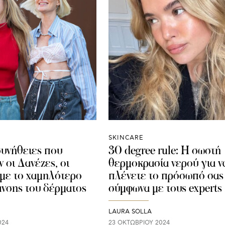
SKINCARE
συνήθειες που
30 degree rule: Η σωστή
 οι Δανέζες, οι
θερμοκρασία νερού για ν
με το χαμηλότερο
πλένετε το πρόσωπό σας
νσης του δέρματος
σύμφωνα με τους experts
LAURA SOLLA
024
23 ΟΚΤΩΒΡΊΟΥ 2024