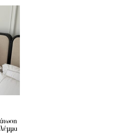
δάτωση
βλέμμα