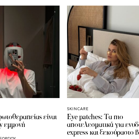
SKINCARE
φωτοθεραπείας είναι
Eye patches: Τα πιο
ty εμμονή
αποτελεσματικά για ενυ
express και ξεκούραστο 
ΕΩΡΓΙΟΥ