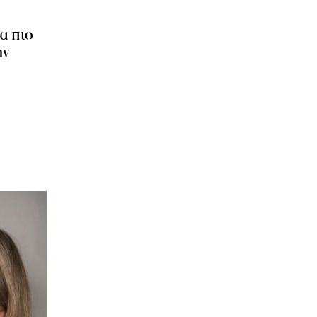
τα πιο
ην