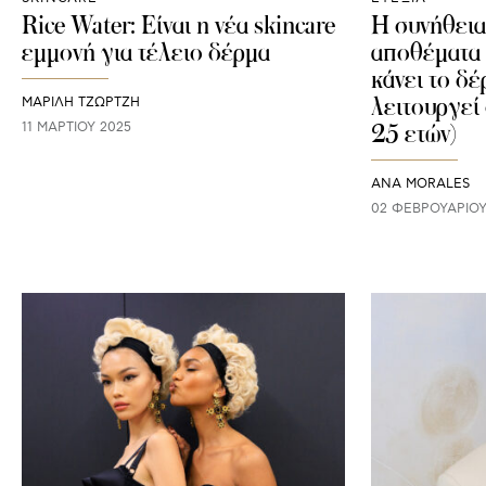
Rice Water: Είναι η νέα skincare
Η συνήθεια
εμμονή για τέλειο δέρμα
αποθέματα 
κάνει το δέ
λειτουργεί
ΜΑΡΊΛΗ ΤΖΏΡΤΖΗ
25 ετών)
11 ΜΑΡΤΊΟΥ 2025
ANA MORALES
02 ΦΕΒΡΟΥΑΡΊΟΥ