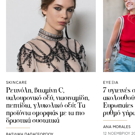
SKINCARE
ΕΥΕΞΙΑ
Ρετινόλη, βιταμίνη C,
7 υγιεινές 
υαλουρονικό οξύ, νιασιναμίδη,
ακολουθούν
πεπτίδια, γλυκολικό οξύ: Τα
Ευρωπαίες 
προϊόντα ομορφιάς με τα πιο
ρυθμό γήρα
δραστικά συστατικά
ANA MORALES
12 ΝΟΕΜΒΡΊΟΥ 2
ΒΑΣΙΛΙΚΗ ΠΑΠΑΓΕΩΡΓΙΟΥ