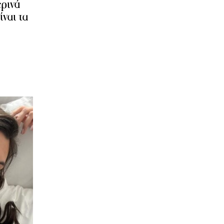
ρινά
ίναι τα