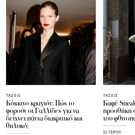
ΤΑΣΕΙΣ
ΤΑΣΕΙΣ
Κόκκινο κραγιόν: Πώς το
Καφέ Sneake
φορούν οι Γαλλίδες για να
προσθήκη 
δείχνει πάντα διακριτικό και
του φθινο
θηλυκό;
ΙΩ ΤΣΙΡΟΥ