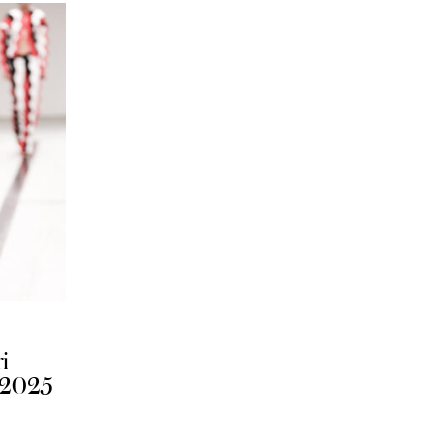
i
ο 2025