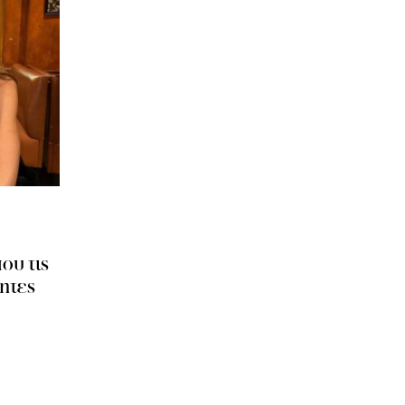
ου τις
ητες