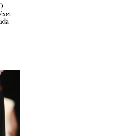
Ο
έχει
ada