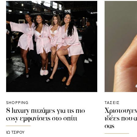
SHOPPING
ΤΑΣΕΙΣ
8 luxury πιτζάμες για τις πιο
Χριστουγενν
cosy εμφανίσεις στο σπίτι
ιδέες που 
σας
ΙΩ ΤΣΙΡΟΥ