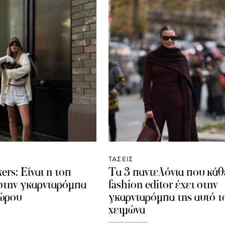
ΤΑΣΕΙΣ
rs: Είναι η τοπ
Τα 3 παντελόνια που κάθ
στην γκαρνταρόμπα
fashion editor έχει στην
πώρου
γκαρνταρόμπα της αυτό τ
χειμώνα