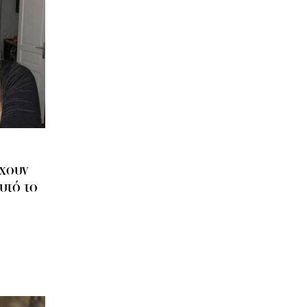
έχουν
υτό το