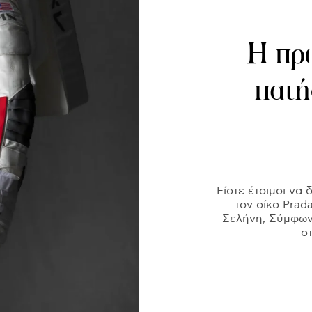
Η πρώ
πατή
Είστε έτοιμοι να 
τον οίκο Prad
Σελήνη; Σύμφων
σ