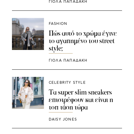
ΓΙΌΛΑ ΠΑΠΑΔΆΚΗ
FASHION
Πώς αυτό το χρώμα έγινε
το αγαπημένο του street
style;
ΓΙΌΛΑ ΠΑΠΑΔΆΚΗ
CELEBRITY STYLE
Τα super slim sneakers
επιστρέφουν και είναι η
τοπ τάση τώρα
DAISY JONES