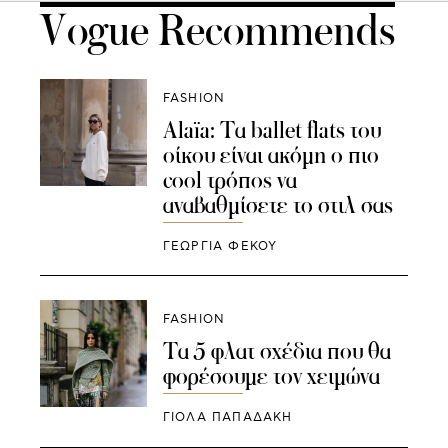
Vogue Recommends
FASHION
Alaïa: Tα ballet flats του
οίκου είναι ακόμη ο πιο
cool τρόπος να
αναβαθμίσετε το στιλ σας
ΓΕΩΡΓΙΑ ΦΕΚΟΥ
FASHION
Τα 5 φλατ σχέδια που θα
φορέσουμε τον χειμώνα
ΓΙΌΛΑ ΠΑΠΑΔΆΚΗ