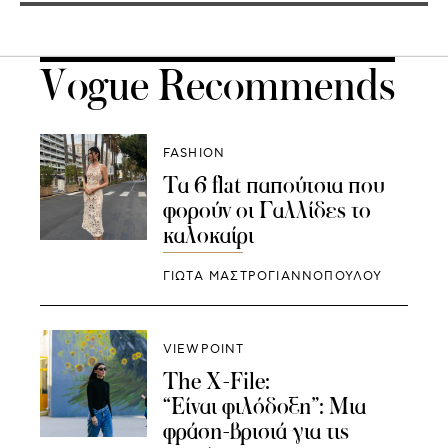
Vogue Recommends
FASHION
Τα 6 flat παπούτσια που
φορούν οι Γαλλίδες το
καλοκαίρι
ΓΙΩΤΑ ΜΑΣΤΡΟΓΙΑΝΝΟΠΟΥΛΟΥ
VIEWPOINT
The X-File:
“Eίναι φιλόδοξη”: Μια
φράση-βρισιά για τις