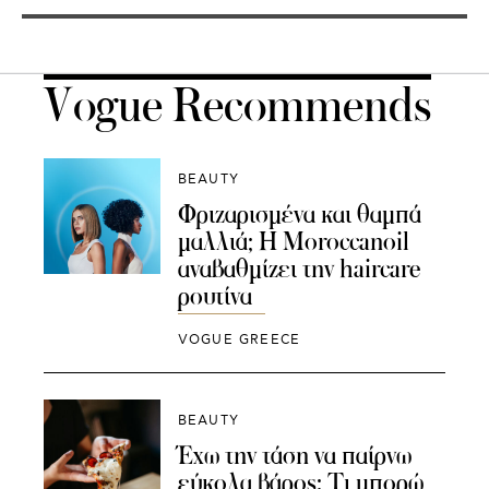
Vogue Recommends
BEAUTY
Φριζαρισμένα και θαμπά
μαλλιά; Η Moroccanoil
αναβαθμίζει την haircare
ρουτίνα
VOGUE GREECE
BEAUTY
Έχω την τάση να παίρνω
εύκολα βάρος: Τι μπορώ