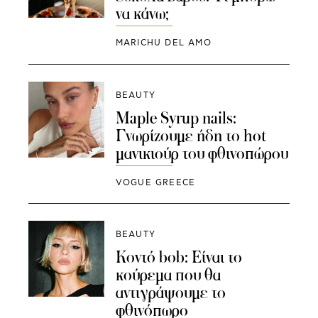
να κάνω;
MARICHU DEL AMO
BEAUTY
Maple Syrup nails:
Γνωρίζουμε ήδη το hot
μανικιούρ του φθινοπώρου
VOGUE GREECE
BEAUTY
Κοντό bob: Είναι το
κούρεμα που θα
αντιγράψουμε το
φθινόπωρο