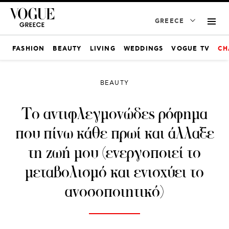
GREECE
FASHION
BEAUTY
LIVING
WEDDINGS
VOGUE TV
CH
BEAUTY
Το αντιφλεγμονώδες ρόφημα
που πίνω κάθε πρωί και άλλαξε
τη ζωή μου (ενεργοποιεί το
μεταβολισμό και ενισχύει το
ανοσοποιητικό)