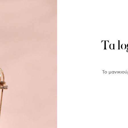
Τα lo
Το μανικιού