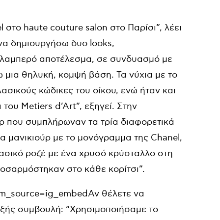
στο haute couture salon στο Παρίσι”, λέει
να δημιουργήσω δυο looks,
 λαμπερό αποτέλεσμα, σε συνδυασμό με
 μια θηλυκή, κομψή βάση. Τα νύχια με το
ασικούς κώδικες του οίκου, ενώ ήταν και
ου Metiers d’Art”, εξηγεί. Στην
ύρ που συμπλήρωναν τα τρία διαφορετικά
α μανικιούρ με το μονόγραμμα της Chanel,
λασικό ροζέ με ένα χρυσό κρύσταλλο στη
ροσαρμόστηκαν στο κάθε κορίτσι”.
tm_source=ig_embedΑν θέλετε να
εξής συμβουλή: “Χρησιμοποιήσαμε το