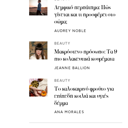
Λεμφικό περπάτημα: Πώς
γίνεται και τι προσφέρει στο
σώμα;
AUDREY NOBLE
BEAUTY
Μακρόστενο πρόσωπο: Τα 9
πιο κολακευτικά κουρέματα
JEANNE BALLION
BEAUTY
Το καλοκαιρινό φρούτο για
επίπεδη κοιλιά και υγιές
δέρμα
ANA MORALES