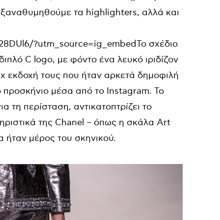
 ξαναθυμηθούμε τα highlighters, αλλά και
H28DUl6/?utm_source=ig_embedΤο σχέδιο
ιπλό C logo, με φόντο ένα λευκό ιριδίζον
aux εκδοχή τους που ήταν αρκετά δημοφιλή
ο προσκήνιο μέσα από το Instagram. Το
α τη περίσταση, αντικατοπτρίζει το
τηριστικά της Chanel – όπως η σκάλα Art
α ήταν μέρος του σκηνικού.