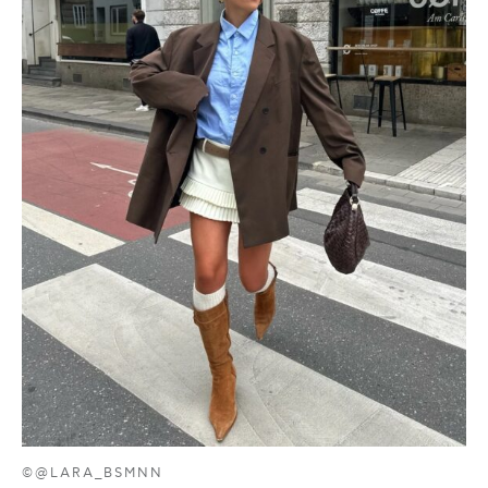
©@LARA_BSMNN