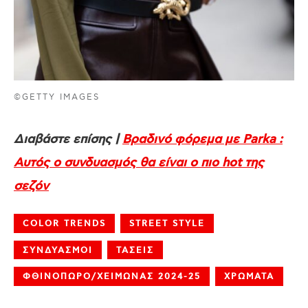
©GETTY IMAGES
Διαβάστε επίσης |
Βραδινό φόρεμα με Parka :
Αυτός ο συνδυασμός θα είναι ο πιο hot της
σεζόν
COLOR TRENDS
STREET STYLE
ΣΥΝΔΥΑΣΜΟΙ
ΤΑΣΕΙΣ
ΦΘΙΝΟΠΩΡΟ/ΧΕΙΜΩΝΑΣ 2024-25
ΧΡΩΜΑΤΑ