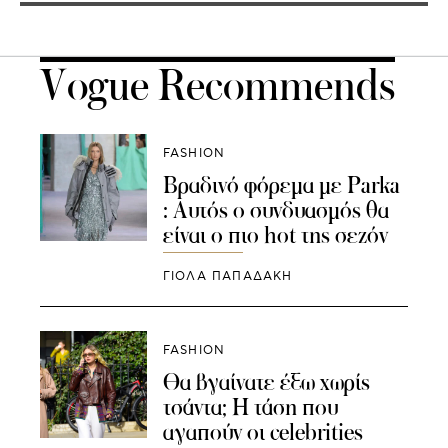
Vogue Recommends
FASHION
Βραδινό φόρεμα με Parka
: Αυτός ο συνδυασμός θα
είναι ο πιο hot της σεζόν
ΓΙΌΛΑ ΠΑΠΑΔΆΚΗ
FASHION
Θα βγαίνατε έξω χωρίς
τσάντα; Η τάση που
αγαπούν οι celebrities