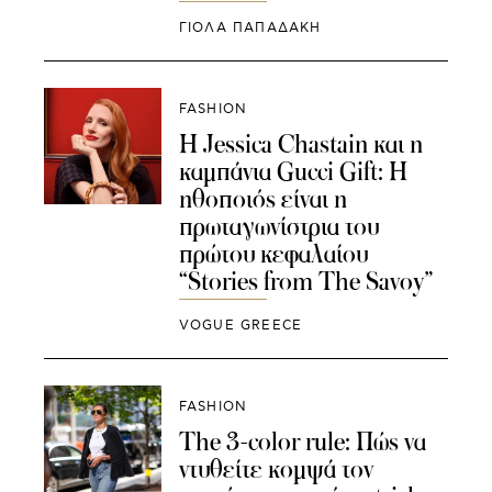
ΓΙΌΛΑ ΠΑΠΑΔΆΚΗ
FASHION
Η Jessica Chastain και η
καμπάνια Gucci Gift: H
ηθοποιός είναι η
πρωταγωνίστρια του
πρώτου κεφαλαίου
“Stories from The Savoy”
VOGUE GREECE
FASHION
The 3-color rule: Πώς να
ντυθείτε κομψά τον