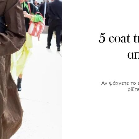
5 coat 
απ
Αν ψάχνετε το 
ρίξτ